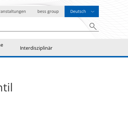
ranstaltungen
bess group
Deutsch
he
Interdisziplinär
til