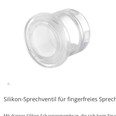
Silikon-Sprechventil für fingerfreies Sprec
Mit dünner Silikon-Scharnier­membran, die sich beim Ein