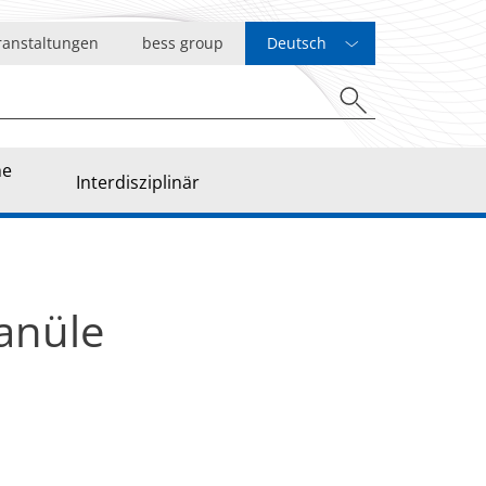
ranstaltungen
bess group
Deutsch
he
Interdisziplinär
anüle