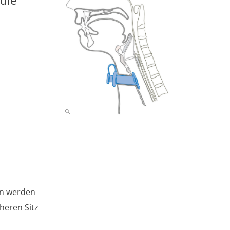
üle
en werden
cheren Sitz