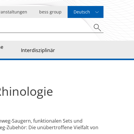
ranstaltungen
bess group
Deutsch
he
Interdisziplinär
Rhinologie
nweg-Saugern, funktionalen Sets und
g-Zubehör: Die unübertroffene Vielfalt von